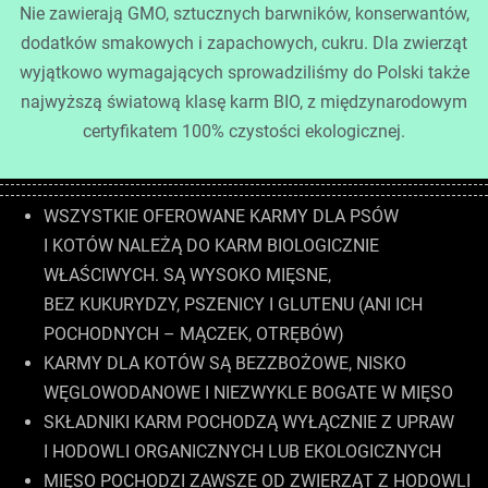
Nie zawierają GMO, sztucznych barwników, konserwantów,
dodatków smakowych i zapachowych, cukru. Dla zwierząt
wyjątkowo wymagających sprowadziliśmy do Polski także
najwyższą światową klasę karm BIO, z międzynarodowym
certyfikatem 100% czystości ekologicznej.
WSZYSTKIE OFEROWANE KARMY DLA PSÓW
I KOTÓW NALEŻĄ DO KARM BIOLOGICZNIE
WŁAŚCIWYCH. SĄ WYSOKO MIĘSNE,
BEZ KUKURYDZY, PSZENICY I GLUTENU (ANI ICH
POCHODNYCH – MĄCZEK, OTRĘBÓW)
KARMY DLA KOTÓW SĄ BEZZBOŻOWE, NISKO
WĘGLOWODANOWE I NIEZWYKLE BOGATE W MIĘSO
SKŁADNIKI KARM POCHODZĄ WYŁĄCZNIE Z UPRAW
I HODOWLI ORGANICZNYCH LUB EKOLOGICZNYCH
MIĘSO POCHODZI ZAWSZE OD ZWIERZĄT Z HODOWLI