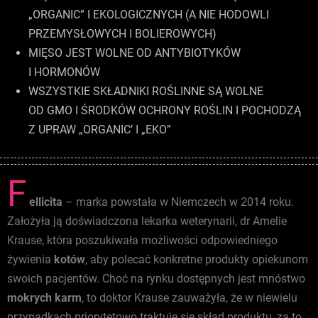
„ORGANIC” I EKOLOGICZNYCH (A NIE HODOWLI
PRZEMYSŁOWYCH I BOLIEROWYCH)
MIĘSO JEST WOLNE OD ANTYBIOTYKÓW
I HORMONÓW
WSZYSTKIE SKŁADNIKI ROŚLINNE SĄ WOLNE
OD GMO I ŚRODKÓW OCHRONY ROŚLIN I POCHODZĄ
Z UPRAW „ORGANIC’ I „EKO”
F
ellicita
– marka powstała w Niemczech w 2014 roku.
Założyła ją doświadczona lekarka weterynarii, dr Amelie
Krause, która poszukiwała możliwości odpowiedniego
żywienia
kotów
, aby polecać konkretne produkty opiekunom
swoich pacjentów. Choć na rynku dostępnych jest mnóstwo
mokrych
karm
, to doktor Krause zauważyła, że w niewielu
przypadkach priorytetowo traktuje się skład produktu, za to