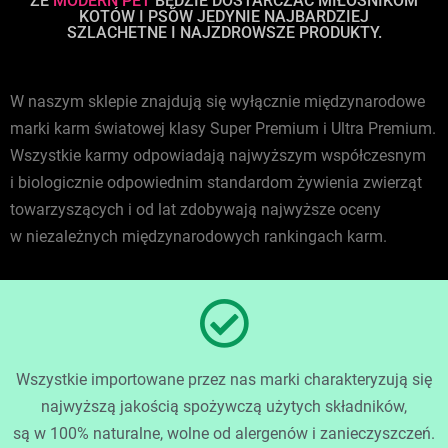
ŻE
MODERN PET
BĘDZIE DOSTARCZAĆ MIŁOŚNIKOM
KOTÓW I PSÓW JEDYNIE NAJBARDZIEJ
SZLACHETNE I NAJZDROWSZE PRODUKTY.
W naszym sklepie znajdują się wyłącznie międzynarodowe
marki karm światowej klasy Super Premium i Ultra Premium.
Wszystkie karmy odpowiadają najwyższym współczesnym
i biologicznie odpowiednim standardom żywienia zwierząt
towarzyszących i od lat zdobywają najwyższe oceny
w niezależnych międzynarodowych rankingach karm.
Wszystkie importowane przez nas marki charakteryzują się
najwyższą jakością spożywczą użytych składników,
są w 100% naturalne, wolne od alergenów i zanieczyszczeń.