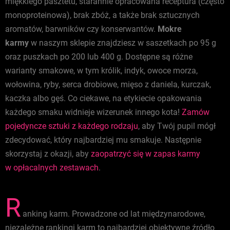
miękkiego pasztetu, starannie opracowana receptura (często
monoproteinowa), brak zbóż, a także brak sztucznych
aromatów, barwników czy konserwantów.
Mokre
k
army
w naszym sklepie znajdziesz w saszetkach po 95 g
oraz puszkach po 200 lub 400 g. Dostępne są różne
warianty smakowe, w tym królik, indyk, owoce morza,
wołowina, ryby, serca drobiowe, mięso z daniela, kurczak,
kaczka albo gęś. Co ciekawe, na etykiecie opakowania
każdego smaku widnieje wizerunek innego kota!
Zamów
pojedyncze sztuki z każdego rodzaju
, aby Twój pupil mógł
zdecydować, który najbardziej mu smakuje. Następnie
skorzystaj z okazji, aby
zaopatrzyć się w zapas karmy
w opłacalnych zestawach
.
R
anking karm. Prowadzone od lat międzynarodowe,
niezależne rankingi karm to najbardziej obiektywne źródło