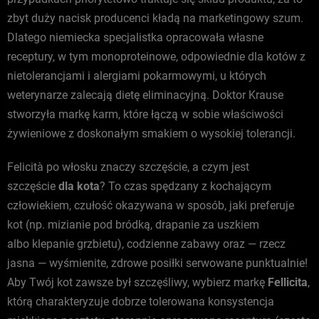
zbyt duży nacisk producenci kładą na marketingowy szum.
Dlatego niemiecka specjalistka opracowała własne
receptury, w tym monoproteinowe, odpowiednie dla kotów z
nietolerancjami i alergiami pokarmowymi, u których
weterynarze zalecają dietę eliminacyjną. Doktor Krause
stworzyła markę karm, które łączą w sobie właściwości
żywieniowe z doskonałym smakiem o wysokiej tolerancji.
Felicità po włosku znaczy szczęście, a czym jest
szczęście
dla kota
? To czas spędzany z kochającym
człowiekiem, czułość okazywana w sposób, jaki preferuje
kot (np. mizianie pod bródką, drapanie za uszkiem
albo klepanie grzbietu), codzienne zabawy oraz — rzecz
jasna — wyśmienite, zdrowe posiłki serwowane punktualnie!
Aby Twój kot zawsze był szczęśliwy, wybierz markę
Fellicita
,
którą charakteryzuje dobrze tolerowana konsystencja